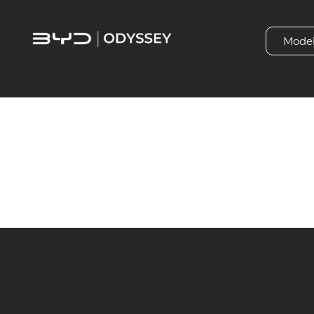
Mode
Wyposaże
pasa ruch