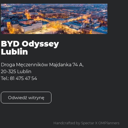
BYD Odyssey
Lublin
Droga Męczenników Majdanka 74 A,
20-325 Lublin
Tel.: 81 475 47 54
Odwiedź witrynę
Handcrafted by
Spectar
X
OMPlanners