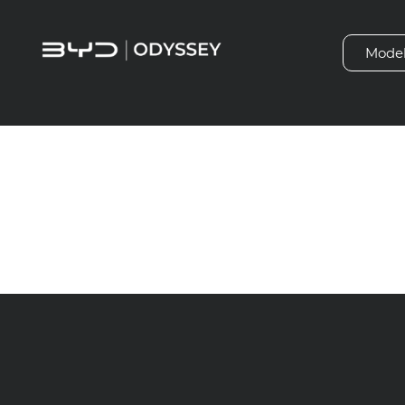
Mode
Wyposaże
hamulec 