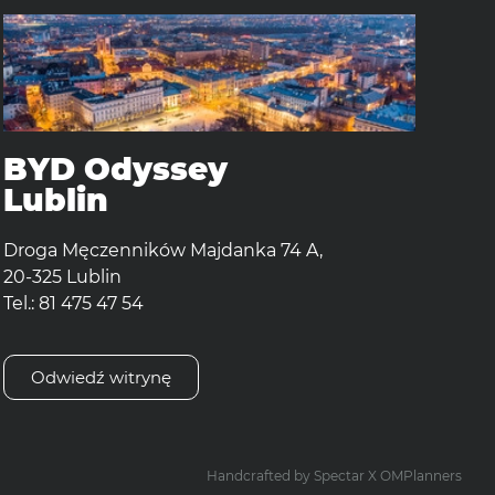
BYD Odyssey
Lublin
Droga Męczenników Majdanka 74 A,
20-325 Lublin
Tel.: 81 475 47 54
Odwiedź witrynę
Handcrafted by
Spectar
X
OMPlanners