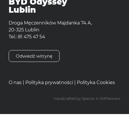
BYD Odyssey
Lublin
Droga Męczenników Majdanka 74 A,
20-325 Lublin
Tel.: 81 475 47 54
Odwiedź witrynę
O nas
|
Polityka prywatności
|
Polityka Cookies
Handcrafted by
Spectar
X
OMPlanners